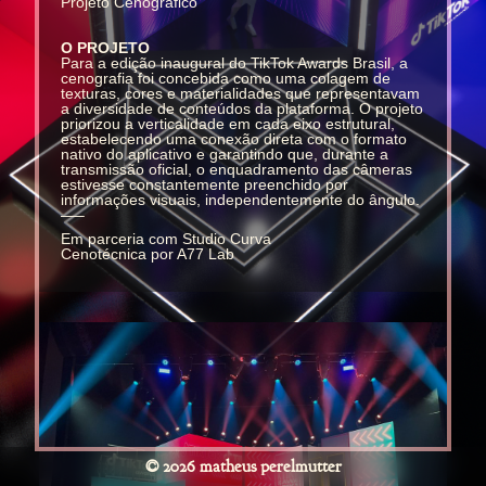
Projeto Cenográfico
O PROJETO
Para a edição inaugural do TikTok Awards Brasil, a
cenografia foi concebida como uma colagem de
texturas, cores e materialidades que representavam
a diversidade de conteúdos da plataforma. O projeto
priorizou a verticalidade em cada eixo estrutural,
estabelecendo uma conexão direta com o formato
nativo do aplicativo e garantindo que, durante a
transmissão oficial, o enquadramento das câmeras
estivesse constantemente preenchido por
informações visuais, independentemente do ângulo.
—–
Em parceria com Studio Curva
Cenotécnica por A77 Lab
© 2026 matheus perelmutter