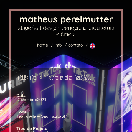
matheus perelmutter
stage/set design, cenografia, arquitetura
efêmera
home
info
contato
TikTok Awards 2021
Data
Dezembro/2021
Local
Teatro Alfa – São Paulo/SP
Tipo de Projeto